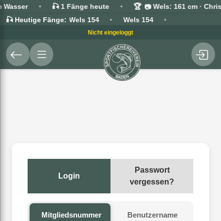
•
•
m Wasser
🎣 1 Fänge heute
🏆
Wels: 161 cm · Chri
📷
•
•
🎣 Heutige Fänge:
Wels 154
Wels 154
Nicht eingeloggt
Passwort
Login
vergessen?
Mitgliedsnummer
Benutzername